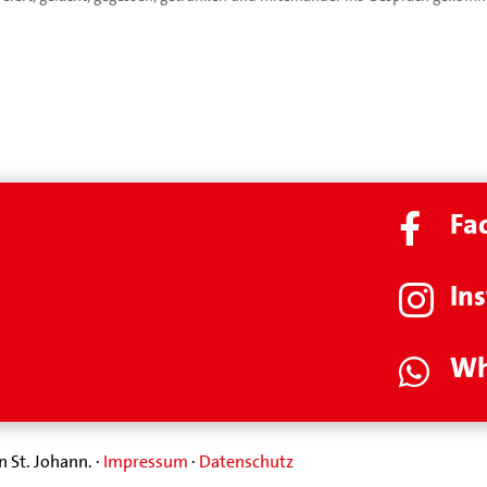
Fa

In

Wh

n St. Johann. ·
Impressum
·
Datenschutz