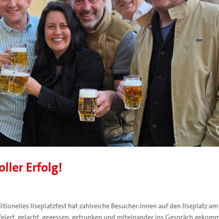
ller Erfolg!
itionelles Ilseplatzfest hat zahlreiche Besucher:innen auf den Ilseplatz am
eiert, gelacht, gegessen, getrunken und miteinander ins Gespräch gekom